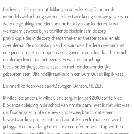
Het leven is één grote ontdekking en ontwikkeling. Daar ben ik
inmiddels wel achter gekomen. Ik ben twee keer getrouwd geweest en
werd de gelukkige moeder van drie beauty’s van kinderen. Ik ben
werkzaam geweest bij verschillende disciplines in de zorg;
praktijkopleider in de zorg, theatermaker en theater speler en als
zwemleraar. De ontdekking van het spirituele, het leren werken met
energieën via reiki en magnetiseren, gaven mij op den duur het inzicht
dat ik mijn leven aan het overleven was met prachtige
(ver)wonderlijke gebeurtenissen en met minder wonderlijke
gebeurtenissen. Uiteindelijk raakte ik in een Burn Out en liep ik vast.
De innerlijke Roep was daar! Bewegen, Dansen, MUZIEK!
Ik wilde iets anders. Ik wilde uit de zorg. In januari 2010 starte ik de
Biodanza opleiding in de school van Amsterdam. Wat ik niet wist was
dat Biodanza zo’n interne beweging teweegbracht dat er een
bewustwordingsproces ontstond zodat ik op vele manieren werd
getriggerd en uitgedaagd om uit m’n comfortzone te stappen. Een
ontdekking en ontwikkeling van overleven naar mijn leven vormgeven.