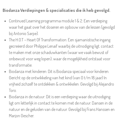
Biodanza Verdiepingen & specialisaties die ik heb gevolgd.
Continued Learning programma module 1 & 2: Een verdieping
waar het gaat over het doseren en opbouw van de lessen (gevolgd
bij Antonio Sarpe).
The H.O.T – Heart Of Transformation: Een sjamanistische ingang
gecreëerd door Philippe Lenaif waarbij de uitnodiging ligt; contact
te maken met onze schaduwkanten (waar we vaak bewust of
onbewust voor weg lopen); waar de mogelijkheid ontstaat voor
transformatie.
Biodanza met kinderen: Dit is Biodanza speciaal voor kinderen.
Gericht op de ontwikkeling van het kind (van 0 t/m 18 jaar) In
vrijheid zichzelf te ontdekken & ontwikkelen. Gevolgd bij Alejandro
Toro.
Biodanza in de natuur: Dit is een verdieping waar de uitnodiging
ligt om letterlijk in contact te komen met de natuur. Dansen in de
natuur en de geluiden van de natuur. Gevolgd bij Frans Hanssen en
Marjon Gescher.