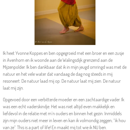
Ik heet Yvonne Koppes en ben opgegroeid met een broer en een zusje
in Avenhorn en ik woonde aan de Walingsdijk grenzend aan de
Mijzenpolder. Ik ben dankbaar dat ik in mijn jeugd omringd was met de
natuur en het vele water dat vandaag de dag nog steeds in mij
resoneert. De natuur laad mij op. De natuur laat mij zien. De natuur
laat mij zijn.
Opgevoed door een verbitterde moeder en een zachtaardige vader. Ik
was een echt vaderskindje. Het was niet altijd even makkelijk en
liefdevol in de relatie met m’n ouders en binnen het gezin. Inmiddels
zijn mijn ouders niet meer in leven en kan ik volmondig zeggen; “ik hou
van ze”. This is a part of life! En maakt mij tot wie ik NU ben.