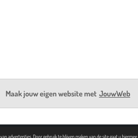
Maak jouw eigen website met
JouwWeb
an advertenties. Door gebruik te blijven maken van de site gaat u hiermee